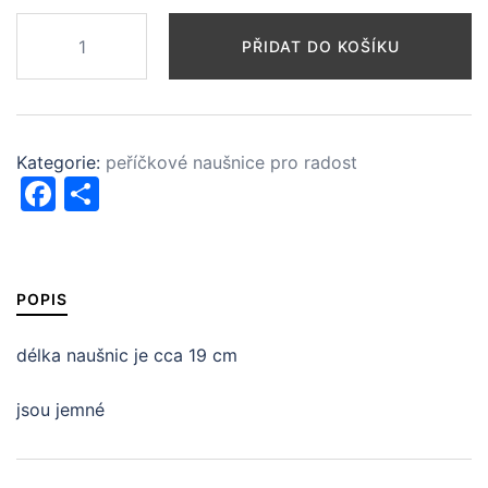
peříčkové
PŘIDAT DO KOŠÍKU
naušnice
pro
klid
v
Kategorie:
peříčkové naušnice pro radost
duši
Facebook
Share
množství
POPIS
délka naušnic je cca 19 cm
jsou jemné