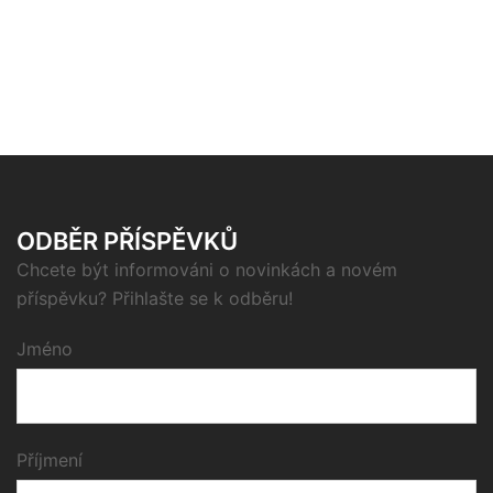
ODBĚR PŘÍSPĚVKŮ
Chcete být informováni o novinkách a novém
příspěvku? Přihlašte se k odběru!
Jméno
Příjmení