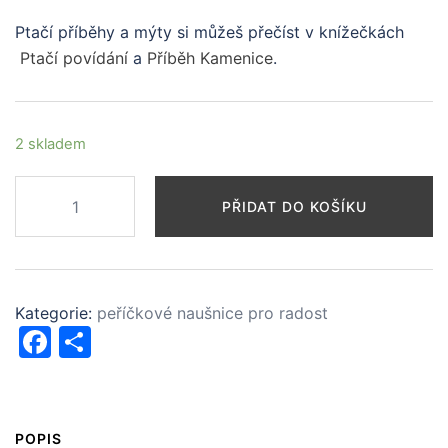
Ptačí příběhy a mýty si můžeš přečíst v knížečkách
Ptačí povídání
a
Příběh Kamenice
.
2 skladem
peříčková
PŘIDAT DO KOŠÍKU
naušnice
pro
přítomnost
množství
Kategorie:
peříčkové naušnice pro radost
Facebook
Share
POPIS