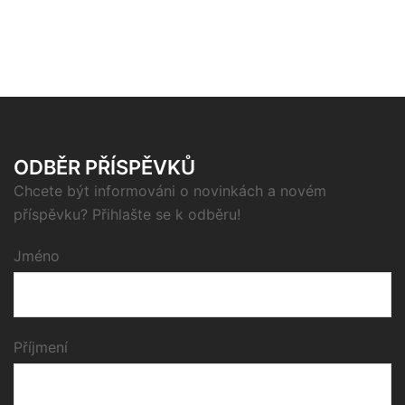
ODBĚR PŘÍSPĚVKŮ
Chcete být informováni o novinkách a novém
příspěvku? Přihlašte se k odběru!
Jméno
Příjmení