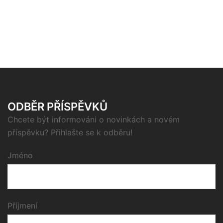
ODBĚR PŘÍSPĚVKŮ
Chcete být informováni o novinkách a novém
příspěvku? Přihlašte se k odběru!
Jméno
Příjmení