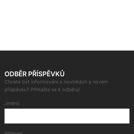
ODBĚR PŘÍSPĚVKŮ
Chcete být informováni o novinkách a novém
příspěvku? Přihlašte se k odběru!
Jméno
Příjmení