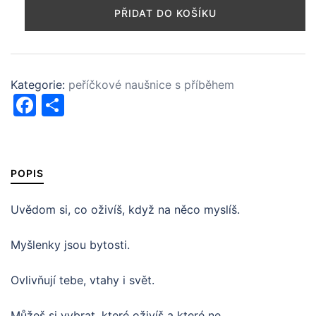
Přírodní
PŘIDAT DO KOŠÍKU
zákon
množství
Kategorie:
peříčkové naušnice s příběhem
Facebook
Share
POPIS
Uvědom si, co oživíš, když na něco myslíš.
Myšlenky jsou bytosti.
Ovlivňují tebe, vtahy i svět.
Můžeš si vybrat, které oživíš a které ne.