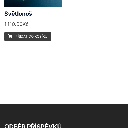
Světlonoš
1,110.00
Kč
PŘIDAT DO KOŠÍKU
ODBĚR PŘÍSPĚVKŮ