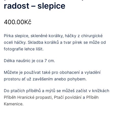
radost – slepice
400.00
Kč
Pírka slepice, skleněné korálky, háčky z chirurgické
oceli háčky. Skladba korálků a tvar pírek se může od
fotografie lehce lišit.
Délka naušnic je cca 7 cm.
Můžete je používat také pro obohacení a vyladění
prostoru ať už zavěšením anebo pohybem.
Do ptačích příběhů a mýtů se můžeš začíst v knížkách
Příběh Hranické propasti
,
Ptačí povídání
a
Příběh
Kamenice
.