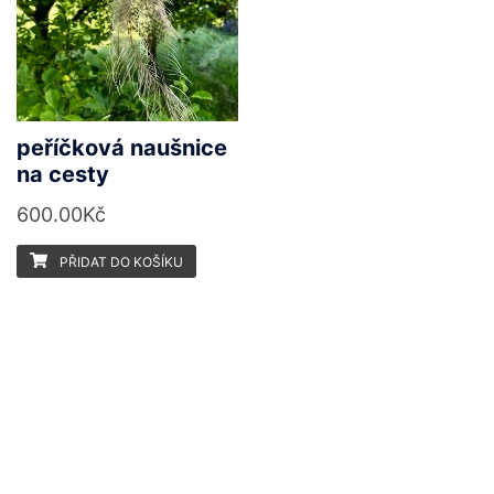
peříčková naušnice
na cesty
600.00
Kč
PŘIDAT DO KOŠÍKU