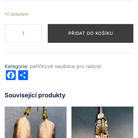
10 skladem
peříčkové
PŘIDAT DO KOŠÍKU
naušnice
pro
radost
-
Kategorie:
peříčkové naušnice pro radost
slepice
Facebook
Share
množství
Související produkty