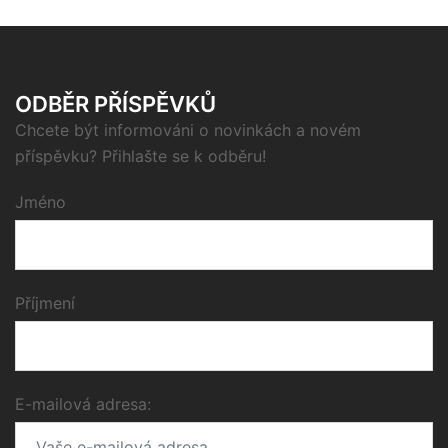
ODBĚR PŘÍSPĚVKŮ
Chcete být informováni o novinkách a novém
příspěvku? Přihlašte se k odběru!
Jméno
Příjmení
E-mailová adresa: