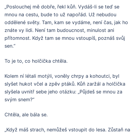
„Poslouchej mě dobře, řekl kůň. Vydáš-li se teď se
mnou na cestu, bude to už napořád. Už nebudou
oddělené světy. Tam, kam se vydáme, není čas, jak ho
znáte vy lidi. Není tam budoucnost, minulost ani
přítomnost. Když tam se mnou vstoupíš, poznáš svůj
sen.“
To je to, co holčička chtěla.
Kolem ní létali motýli, voněly chrpy a kohoutci, byl
slyšet hukot včel a zpěv ptáků. Kůň zaržál a holčička
slyšela uvnitř sebe jeho otázku: „Půjdeš se mnou za
svým snem?“
Chtěla, ale bála se.
„Když máš strach, nemůžeš vstoupit do lesa. Zůstaň na