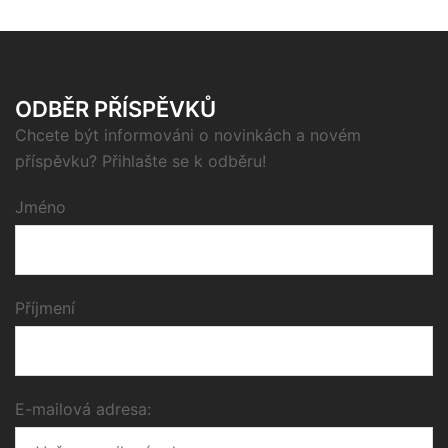
ODBĚR PŘÍSPĚVKŮ
Chcete být informováni o novinkách a novém
příspěvku? Přihlašte se k odběru!
Jméno
Příjmení
E-mailová adresa: