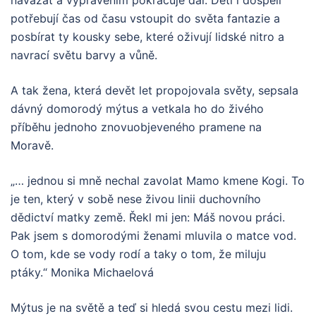
navázat a vyprávěním pokračuje dál. Děti i dospělí
potřebují čas od času vstoupit do světa fantazie a
posbírat ty kousky sebe, které oživují lidské nitro a
navrací světu barvy a vůně.
A tak žena, která devět let propojovala světy, sepsala
dávný domorodý mýtus a vetkala ho do živého
příběhu jednoho znovuobjeveného pramene na
Moravě.
„… jednou si mně nechal zavolat Mamo kmene Kogi. To
je ten, který v sobě nese živou linii duchovního
dědictví matky země. Řekl mi jen: Máš novou práci.
Pak jsem s domorodými ženami mluvila o matce vod.
O tom, kde se vody rodí a taky o tom, že miluju
ptáky.“ Monika Michaelová
Mýtus je na světě a teď si hledá svou cestu mezi lidi.