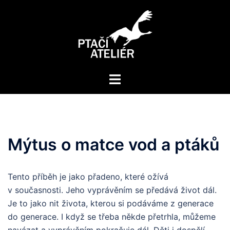
Skip
to
content
Toggle
menu
Mýtus o matce vod a ptáků
Tento příběh je jako přadeno, které ožívá
v současnosti. Jeho vyprávěním se předává život dál.
Je to jako nit života, kterou si podáváme z generace
do generace. I když se třeba někde přetrhla, můžeme