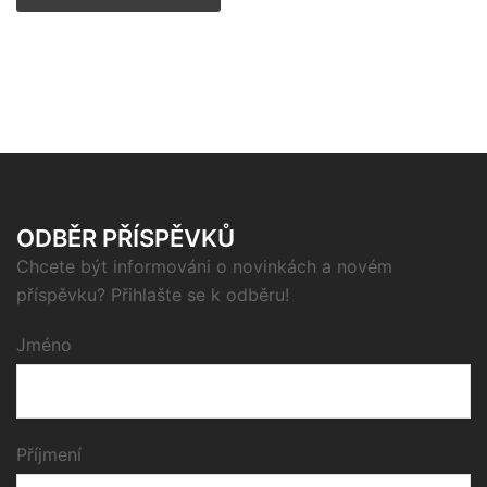
ODBĚR PŘÍSPĚVKŮ
Chcete být informováni o novinkách a novém
příspěvku? Přihlašte se k odběru!
Jméno
Příjmení