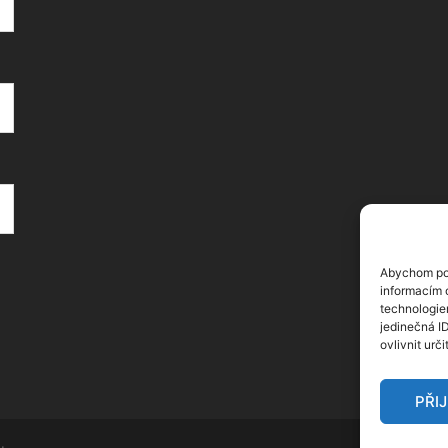
Abychom pos
informacím o
technologie
jedinečná I
ovlivnit urči
PŘI