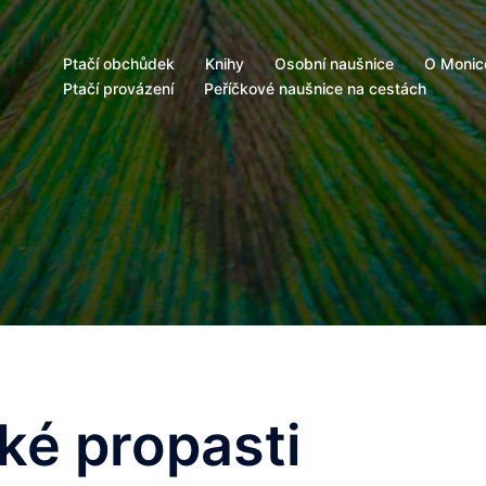
Ptačí obchůdek
Knihy
Osobní naušnice
O Monic
Ptačí provázení
Peříčkové naušnice na cestách
ké propasti