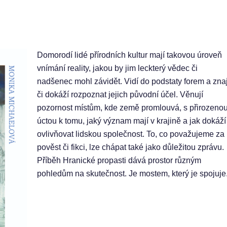
Domorodí lidé přírodních kultur mají takovou úroveň
vnímání reality, jakou by jim leckterý vědec či
nadšenec mohl závidět. Vidí do podstaty forem a znaj
či dokáží rozpoznat jejich původní účel. Věnují
pozornost místům, kde země promlouvá, s přirozeno
úctou k tomu, jaký význam mají v krajině a jak dokáží
ovlivňovat lidskou společnost. To, co považujeme za
pověst či fikci, lze chápat také jako důležitou zprávu.
Příběh Hranické propasti dává prostor různým
pohledům na skutečnost. Je mostem, který je spojuje