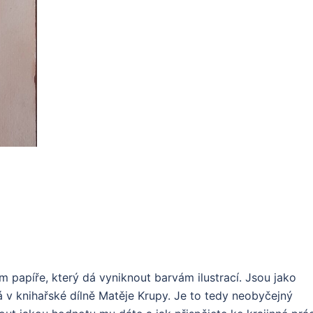
m papíře, který dá vyniknout barvám ilustrací. Jsou jako
á v knihařské dílně Matěje Krupy. Je to tedy neobyčejný