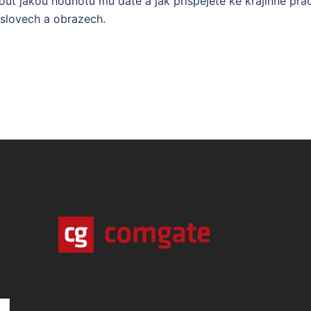
ut jakou hodnotu mu dáte a jak přispějete ke krajinné prác
 slovech a obrazech.