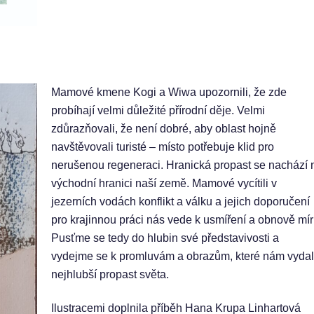
Mamové kmene Kogi a Wiwa upozornili, že zde
probíhají velmi důležité přírodní děje. Velmi
zdůrazňovali, že není dobré, aby oblast hojně
navštěvovali turisté – místo potřebuje klid pro
nerušenou regeneraci. Hranická propast se nachází 
východní hranici naší země. Mamové vycítili v
jezerních vodách konflikt a válku a jejich doporučení
pro krajinnou práci nás vede k usmíření a obnově mír
Pusťme se tedy do hlubin své představivosti a
vydejme se k promluvám a obrazům, které nám vyda
nejhlubší propast světa.
Ilustracemi doplnila příběh Hana Krupa Linhartová