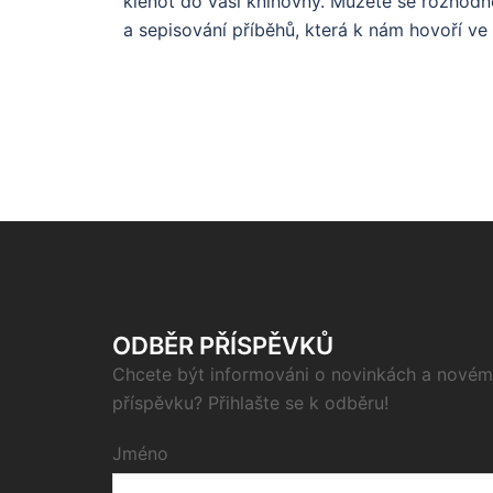
klenot do vaší knihovny. Můžete se rozhodno
a sepisování příběhů, která k nám hovoří ve
ODBĚR PŘÍSPĚVKŮ
Chcete být informováni o novinkách a novém
příspěvku? Přihlašte se k odběru!
Jméno